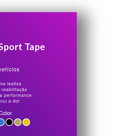
Sport Tape
efícios
ine lesões
 reabilitação
a performance
nui a dor
Color