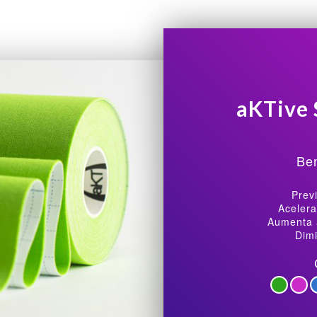
aKTive 
Ben
Prev
Acelera
Aumenta 
Dimi