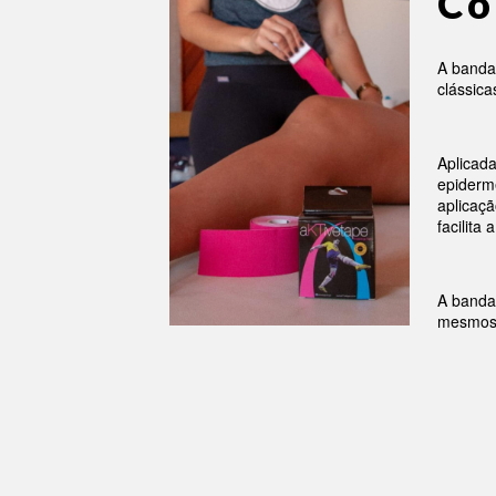
Có
A banda
clássic
Aplicad
epiderme
aplicaçã
facilita
A banda
mesmos