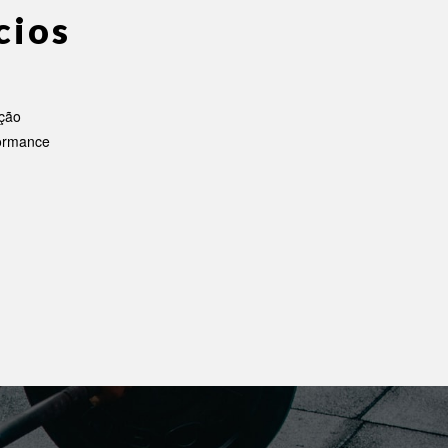
cios
ação
ormance